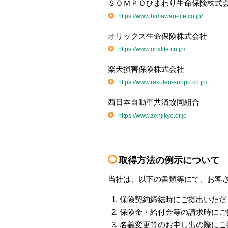
ＳＯＭＰＯひまわり生命保険株式
https://www.himawari-life.co.jp/
オリックス生命保険株式会社
https://www.orixlife.co.jp/
楽天損害保険株式会社
https://www.rakuten-sonpo.co.jp/
西日本自動車共済協同組合
https://www.zenjikyo.or.jp
取得方法の例示について
当社は、以下の書類等にて、お客
保険契約締結時にご提出いただ
保険金・給付金等の請求時にご
名義変更等のお申し出の際にご